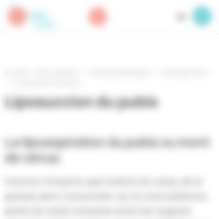
Panneau de gestion des cookies
FR
Accueil
Nos solutions
Chirurgie esthétique
Chirurgie intime
Liposuccion du pubis
Liposuccion du pubis
La lipoaspiration du pubis ou mont
de vénus
Comme n’importe quel endroit du corps, de la
graisse peut s’accumuler sur la zone pubienne,
partie du corps comprise entre les organes