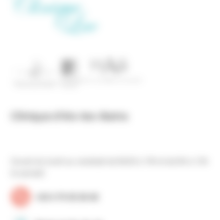
Clinique d’Aix-les-Bains
Ouvert du lundi au vendredi de 8h30 à 19h et de 8h à 13h
le samedi
+33 4 79 35 30 40