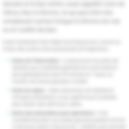
sexuels et le bas-ventre, aussi appelée mont de
Vénus chez la femme, ce qui peut être très
complexant surtout lorsque la femme est nue
ou en maillot de bain.
Il peut facilement faire l’objet d’une liposuccion comme au
niveau des autres zones graisseuses de l’organisme.
Durée de l’intervention :
La liposuccion du pubis est
réalisée sous anesthésie générale de courte durée et
dure généralement entre 30 minutes et 1 heure, en
fonction de l'excès graisseux à traiter.​​​​​​​
Durée du séjour :
Cette intervention est réalisée en
chirurgie ambulatoire, ce qui signifie que la patiente
peut rentrer chez elle le jour même.​​​​​​​
Durée des précautions post-opératoires :
Il est
conseillé de porter une culotte gainante pendant environ
4 semaines après la liposuccion. L'œdème peut persister