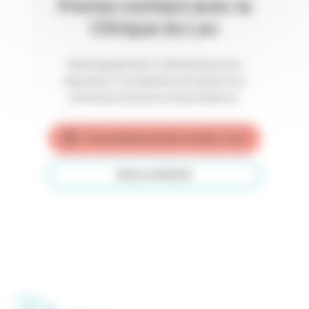
Prenez contact avec la
Clinique du Lac
Notre équipe est à votre écoute pour
répondre à vos besoins de santé avec
professionnalisme et bienveillance.
Je souhaite prendre rendez-vous
Nous contacter