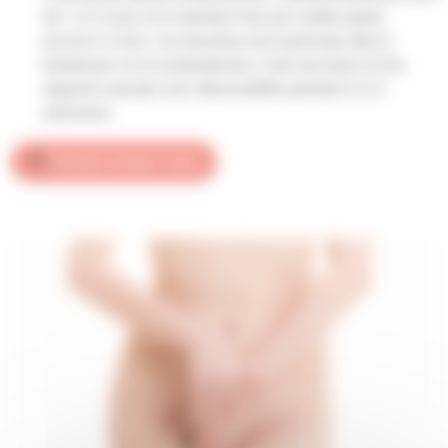
de 1 à 3 mois, et le résultat final est visible après
environ 6 mois. Les douches sont permises dès le
lendemain ou le surlendemain, mais les bains et les
rapports sexuels sont déconseillés pendant 2 à 3
semaines.
Prendre rendez-vous