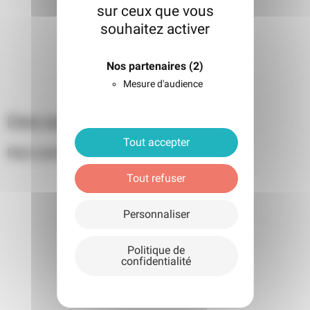
sur ceux que vous
souhaitez activer
Nos partenaires
(2)
Mesure d'audience
Des solutions efficaces
Tout accepter
Nos solutions esthétiques
Tout refuser
Personnaliser
Politique de
confidentialité