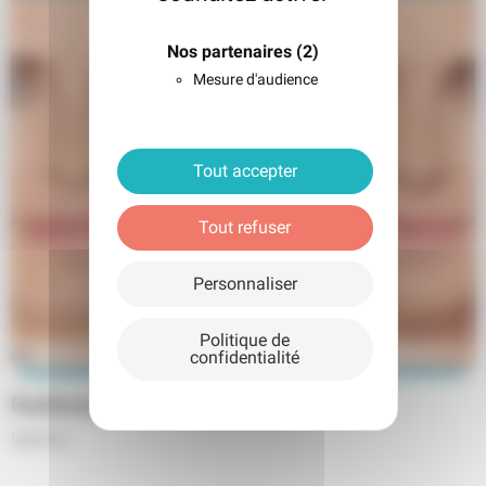
Nos partenaires
(2)
Mesure d'audience
Tout accepter
Tout refuser
Personnaliser
Politique de
confidentialité
Radiesse
Injection