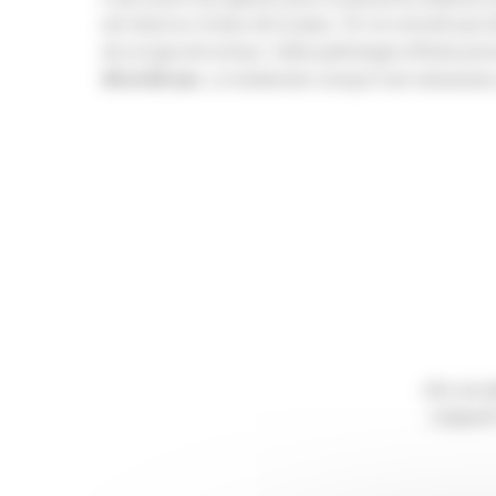
est situé au niveau de la peau. On ne connaît pas b
de ce type de tumeur. Cette pathologie affecte pri
40 et 60 ans.
Le traitement, lorsqu’il est nécessaire,
Afin de d
L'object