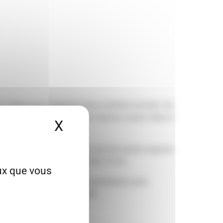
t la même que la graisse sous cutanée normale. De
es seins
, quand il s’agit d’un lipome cutané. Mais il
X
Masquer le bandeau des
d’un lipome ne migrent pas vers les autres organes
les autres ne dépassent pas les 10 cm.
eux que vous
étique lors d’une première consultation puis
nérale ni d’arrêt de travail.