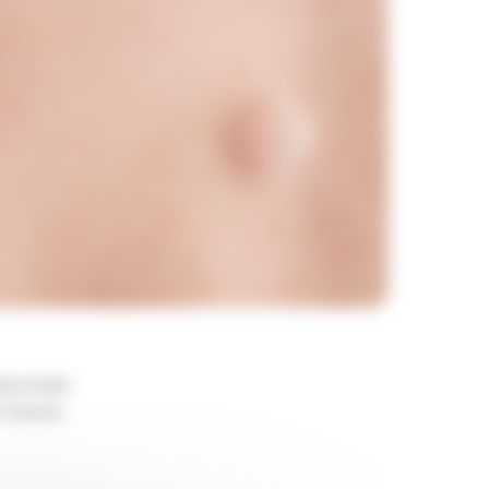
réconisée.
r-mesure.