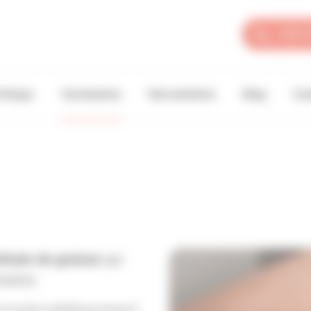
+33 4 
linique
Vos besoins
Nos solutions
Blog
Con
ituée de graisse
qui
ation.
r le plan esthétique lorsqu’il