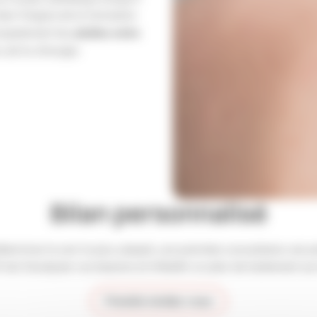
ien l’origine de la formation
adultes entre
ncipalement les
 est la chirurgie.
Bilan personnalisé
éterminer le soin le plus adapté, une première consultation est p
if est d'analyser vos besoins et d'établir un plan de traitement su
Prendre rendez-vous