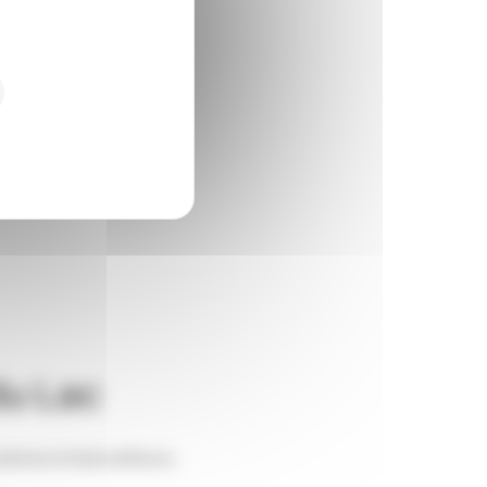
du Lac
lisme et bienveillance.