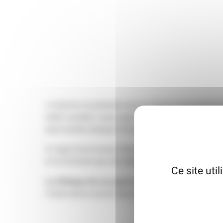
Le lipome se présente sous la forme d’une boule mo
taille variable, il peut apparaître sur différentes par
peut exister presque n’importe où à l’intérieur du c
Il s’agit d’une tumeur bénigne évoluant de manière
et ne forment pas de métastases. Ils sont le plus s
Ce site uti
La Clinique du Lac peut vous proposer une exérès
l’intervention pourra être programmée. Cette interve