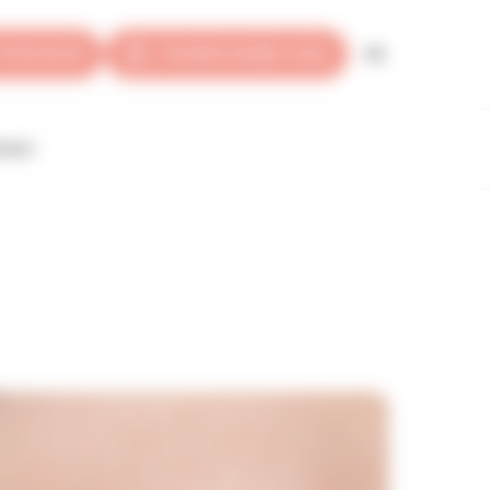
FR
79 35 30 40
Prendre rendez-vous
tact