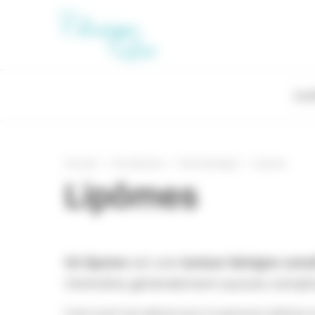
Panneau de gestion des cookies
La c
Accueil
Vos besoins
Dermatologie
Lipome
Lipômes
Un lipome
tumeur bénigne const
est une
n’entraîne généralement aucune complic
Il est avant tout gênant pour la personne atteinte su