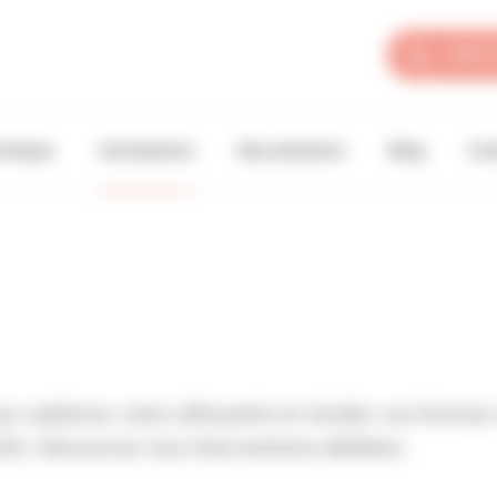
+33 4 
linique
Vos besoins
Nos solutions
Blog
Con
 sublimer votre silhouette et révéler vos formes 
ifs. Découvrez nos interventions dédiées :