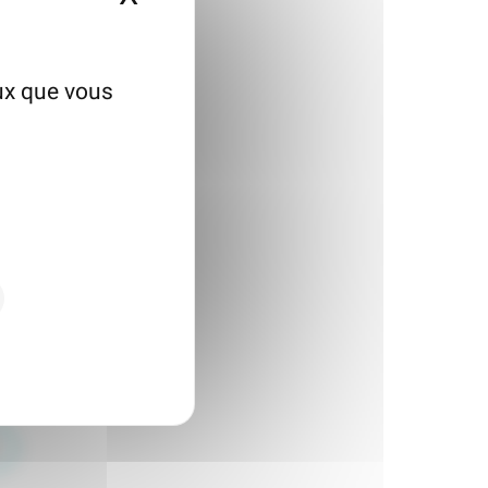
eux que vous
du Lac
lisme et bienveillance.