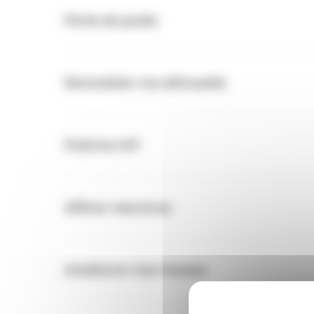
Perte de poids
Remodeler ma silhouette
Poitrine H/F
Affiner mes bras
Améliorer mon fessier