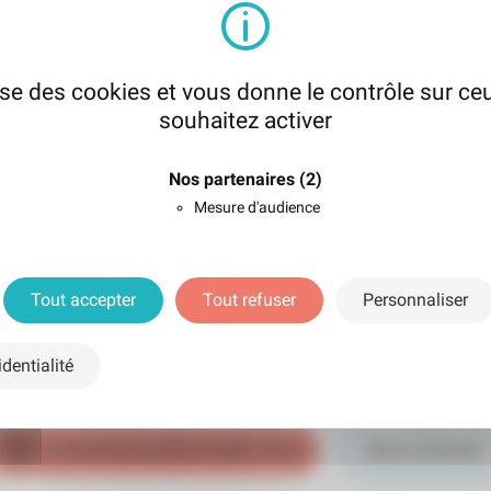
lise des cookies et vous donne le contrôle sur c
souhaitez activer
Nos partenaires
(2)
Mesure d'audience
Tout accepter
Tout refuser
Personnaliser
z contact avec la Clinique 
dentialité
re écoute pour répondre à vos besoins de santé avec professionna
Je souhaite prendre rendez-vous
Nous contacter