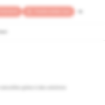
FR
79 35 30 40
Prendre rendez-vous
tact
naturelles grâce à des solutions