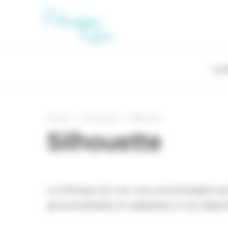
Panneau de gestion des cookies
La c
Accueil
Vos besoins
Silhouette
Silhouette
La Clinique du Lac vous accompagne pour
personnalisées et adaptées à vos object