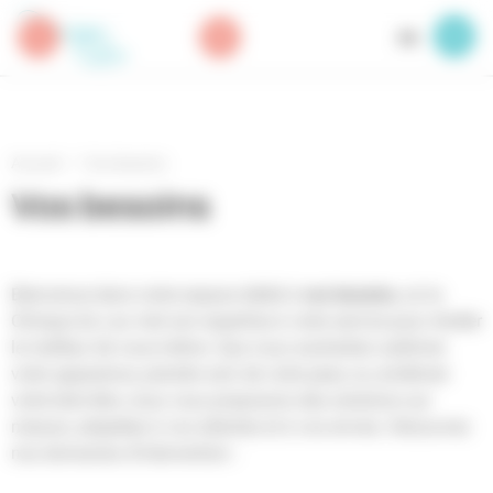
Panneau de gestion des cookies
FR
Accueil
Vos besoins
Vos besoins
vos besoins
Bienvenue dans notre espace dédié à
, où la
Clinique du Lac met son expertise à votre service pour révéler
le meilleur de vous-même. Que vous souhaitiez sublimer
votre apparence, prendre soin de votre peau ou améliorer
votre bien-être, nous vous proposons des solutions sur
mesure, adaptées à vos attentes et à vos envies. Découvrez
nos domaines d'intervention :