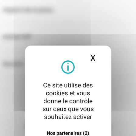
Aspect de la peau
Intime H/F
X
Masquer l
Sourire
Ce site utilise des
cookies et vous
donne le contrôle
sur ceux que vous
souhaitez activer
Prenez contact avec la
Nos partenaires
(2)