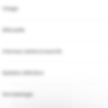
Visage
Silhouette
Cheveux, barbe et sourcils
Epilation définitive
Dermatologie