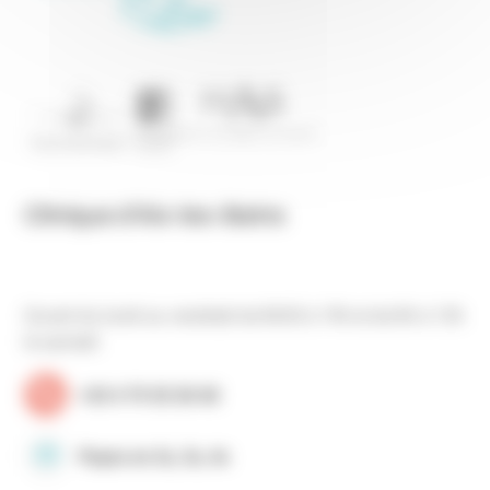
Clinique d’Aix-les-Bains
Ouvert du lundi au vendredi de 8h30 à 19h et de 8h à 13h
le samedi
+33 4 79 35 30 40
Payez en 2x, 3x, 4x