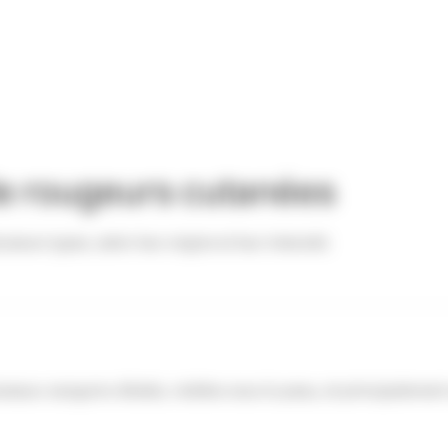
de rougeurs cutanées
eurs types, selon leur origine et leur intensité.
isseaux sanguins dilatés, visibles sous la peau, et principalement