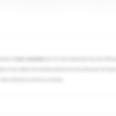
laser vasculaire
antes, le
est l'un des traitements les plus effica
tés en les ciblant de manière précise et en les éliminant de faço
 à des affections comme la rosacée.