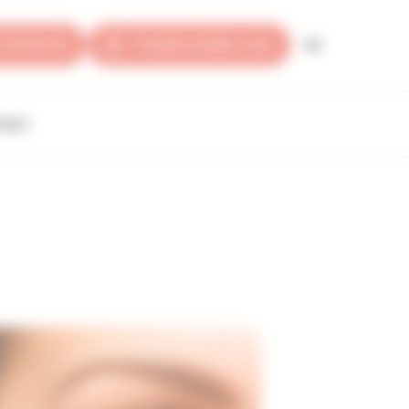
FR
79 35 30 40
Prendre rendez-vous
tact