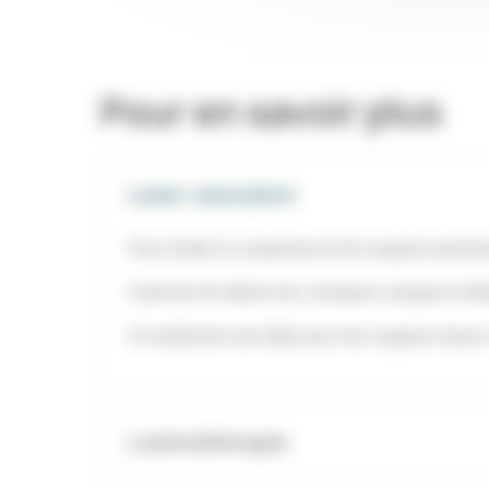
Pour en savoir plus
Laser vasculaire
Pour traiter la couperose et les rougeurs persist
Il permet de réduire les vaisseaux sanguins dila
Ce traitement est idéal pour les rougeurs dues
Luminothérapie