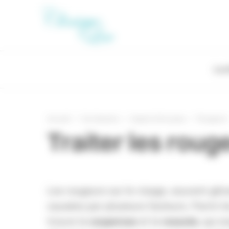
Panneau de gestion des cookies
La c
Accueil
Vos besoins
Aspect de la peau
Rougeurs
Traiter les rou
Les rougeurs sur le visage, souvent gên
causées par plusieurs facteurs. Parmi l
couperose
rosacée
trouve la
et la
, qui 