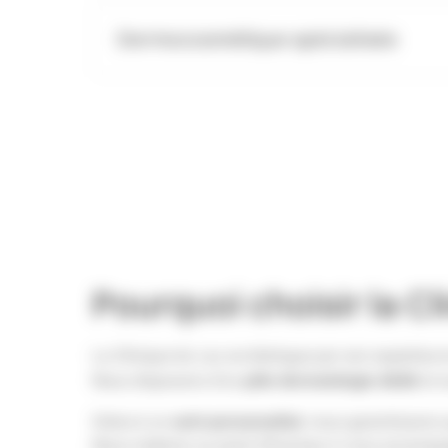
Dermocosmétique spécialisée
Pourquoi choisir la Cl
La Clinique du Lac se distingue par son expertise e
pôle dermatologie dédié
Nous disposons d’un
et 
suivi personnalisé
Grâce à un
, nous garantissons 
Nous mettons un point d'honneur à vous accompagne