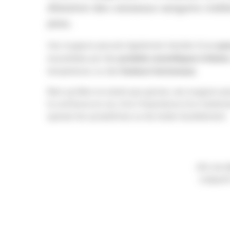
dilatation des vaisseaux sanguins visible
peau.
pea
Ces rougeurs peuvent également résulter d'une
produits cosmétiques irritants
exacerbées par des
facteurs hormonaux
température, ou des
.
Bien qu'elles ne soient pas graves, ces rougeurs pe
la confiance en soi, d'où l'importance d'un traitem
apaiser les symptômes ou les traiter durablement.
Afin de d
L'object