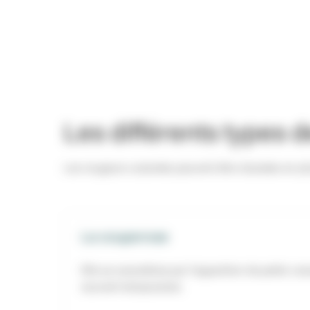
Les différents types 
Les rougeurs cutanées peuvent être classées en plusi
La couperose
Elle se caractérise par l’apparition de petits va
souvent temporaires.