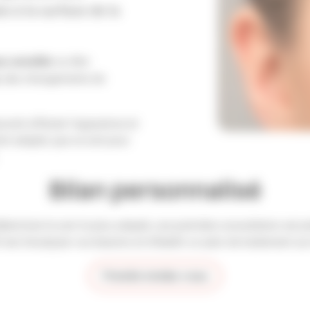
s à la surface de la
u sensible
ou être
, des changements de
uvent affecter l'apparence et
ent adapté, que ce soit pour
Bilan personnalisé
éterminer le soin le plus adapté, une première consultation est p
if est d'analyser vos besoins et d'établir un plan de traitement su
Prendre rendez-vous