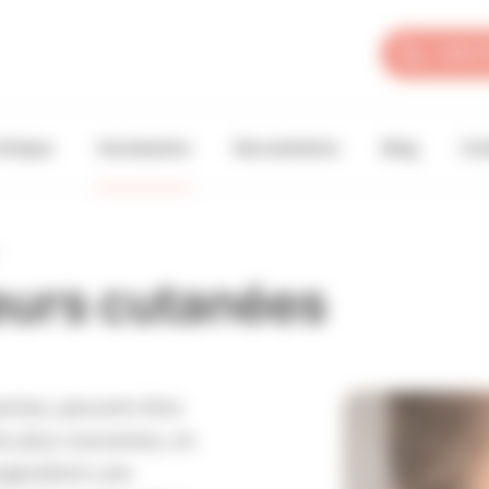
+33 4 
linique
Vos besoins
Nos solutions
Blog
Con
geurs cutanées
antes, peuvent être
es plus courantes, on
engendrent une