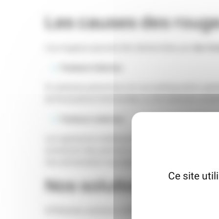
Les causes des roug
des fac
Les rougeurs peuvent être déclenchées par
Facteurs internes
Si certaines personnes ont une prédisposition géné
de fluctuations hormonales, ou de certaines condi
Facteurs externes
Les agressions extérieures, comme les changements d
(contenant des parfums ou de l’alcool) sont souve
Une alimentation trop épicée ou une consommation
Ce site uti
Nos solutions pour él
Différentes solutions s’offrent à vous pour venir à