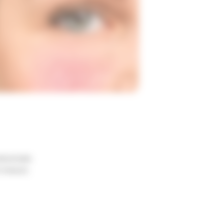
réconisée.
r-mesure.