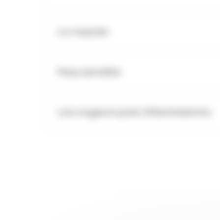
La rosacée
Peau sensible
Les rougeurs post-inflammatoires