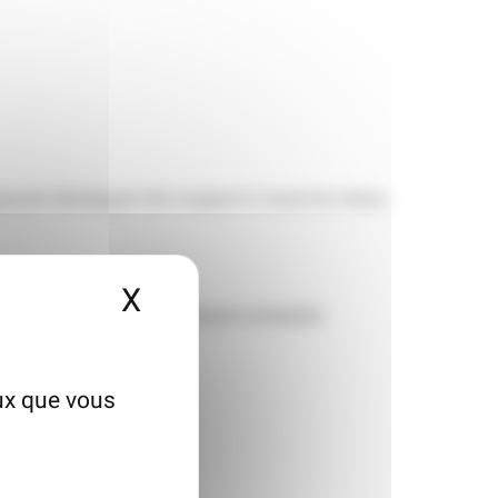
 peuvent développer des rougeurs à cause du stress,
X
Masquer le bandeau des
lisation de produits cosmétiques inadaptés
eux que vous