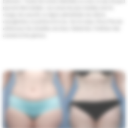
précision. Toutes les zones relâchées ou avec un peu de gras
peuvent être traitées. Les zones les plus traitées sont le
visage, les sourcils, la région périorbitale, les sillons
nasogéniens, la jawline et le cou. Sur le corps, l’AccuTite est
utilisé pour les aisselles, les bras, l’abdomen, l’intérieur des
cuisses et les genoux.