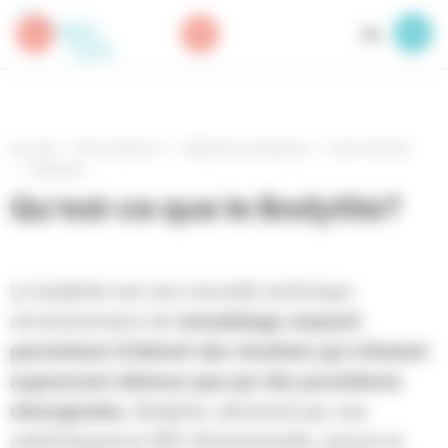
Panneau de gestion des cookies
FR
Accueil
Nos solutions
Médecine esthétique
Soin minceur
Bodytite
Qu'est-ce que le Bodytite?
Le bodytite est une nouvelle technique
remodelage corporel
révolutionnaire de
permettant d’obtenir des résultats qui n’étaient
auparavant obtenus que par des procédures
chirurgicales.
Bodytite, alimenté par une
radiofréquence (RF) directionnelle, assure la