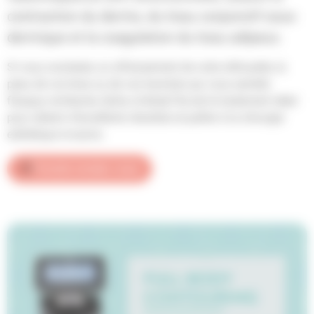
contraction du derme, du tissu conjonctif sous-
dermique et la coagulation du tissu adipeux.
Si vous constatez un affaissement de votre silhouette, la
peau de vos bras ou de vos hanches qui vous semble
flasque, tombante, lâche, le BodyTite est le traitement idéal
pour obtenir d’excellents résultats et pallier à la chirurgie
esthétique invasive.
Prendre rendez-vous