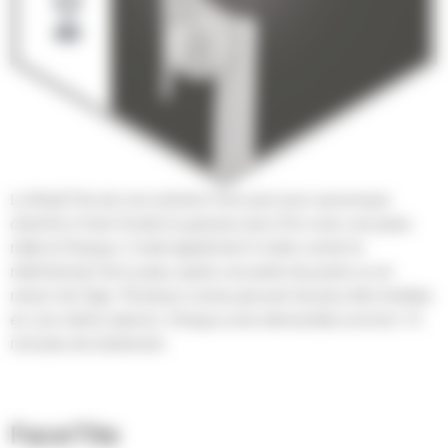
Le BodyTite est une solution hors pair pour quiconque
cherche à faire fondre la graisse sans finir avec une peau
ridée et flasque. Il aide également à lutter contre le
relâchement de la peau après une perte de poids ou en
raison de l’âge. Plusieurs zones peuvent de plus être traitées
en une même séance. Chaque zone demandera environ 15
minutes de traitement.
FaceTite