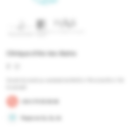
Clinique d’Aix-les-Bains
Ouvert du lundi au vendredi de 8h30 à 19h et de 8h à 13h
le samedi
+33 4 79 35 30 40
Payez en 2x, 3x, 4x