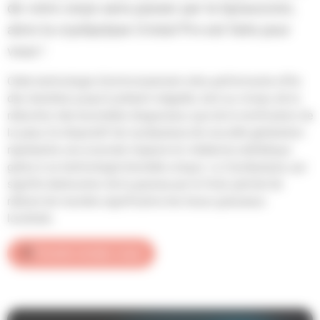
de votre corps sans passer par la liposuccion,
alors la cryolipolyse Cristal Pro est faite pour
vous !
Cette technologie d’amincissement ultra performante offre
des résultats jusqu’à présent inégalés, tant au niveau de la
réduction des bourrelets disgracieux que de la tonification de
la peau.Ce dispositif de cryolipolyse de nouvelle génération
représente une avancée majeure en médecine esthétique
grâce à sa technologie brevetée unique. La Cryolipolyse, qui
signifie destruction de la graisse par le froid, permet de
réduire de manière significative les tissus graisseux
localisés.
Prendre rendez-vous