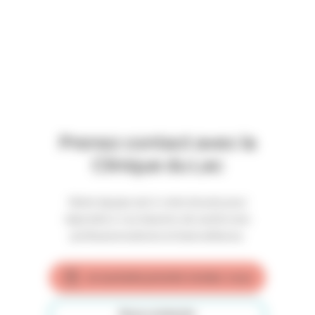
Prenez contact avec la
Clinique du Lac
Notre équipe est à votre écoute pour
répondre à vos besoins de santé avec
professionnalisme et bienveillance.
Je souhaite prendre rendez-vous
Nous contacter