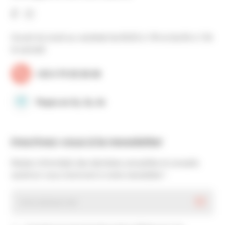
Ouvert du lundi au vendredi de 8h30 à 19h et de 8h à 13h
le samedi
+33 4 79 35 30 40
Payez en 2x, 3x, 4x
Inscrivez-vous à la newsletter
Restez informé(e) des dernières actualités et conseils
santé en vous inscrivant à notre newsletter !