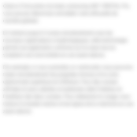
Grâce à l’innovation du body contouring 360° CRISTAL Pro,
vous pouvez désormais remodeler votre silhouette de
manière globale.
En traitant jusqu’à 4 zones simultanément avec les
nouveaux applicateurs morphologiques, cette technologie
permet une application uniforme sur le corps tout en
sculptant une zone entière en une seule séance.
Par exemple, si vous souhaitez un ventre plat, nous pouvons
traiter simultanément les poignées d’amour et la zone
abdominale supérieure et inférieure. Pour des cuisses
affinées et sans cellulite, le traitement cible l’intérieur et
l’extérieur des deux cuisses. Pour redessiner le visage, nous
traitons le double menton et les lignes de la mâchoire en une
seule séance.