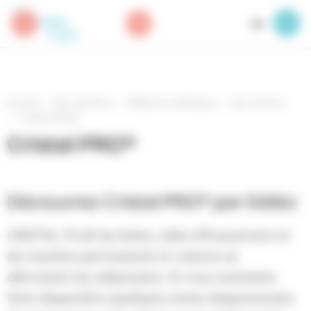
Panneau de gestion des cookies
FR
Accueil
Nos solutions
Médecine esthétique
Soin minceur
Cristal PRO®
Cristal PRO®
Découvrez Cristal PRO® par
Déléo
CRISTAL Pro® by Deleo, cible efficacement et
de manière permanente le volume en
détruisant les adipocytes. Si vous souhaitez
faire disparaître quelques zones disgracieuses