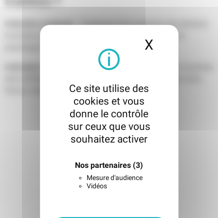
traitées ?
Indication médicale
: Traitement de la graisse sub-aréolaire
localisée pour les patients masculins présentant une
X
Masquer l
pseudogynécomastie.
Indication esthétique
: Réduction d’amas graisseux localisés
dans différentes zones du corps : abdomen, cuisses, bras,
Ce site utilise des
flancs, menton, genoux
cookies et vous
donne le contrôle
sur ceux que vous
souhaitez activer
Nos partenaires
(3)
Mesure d'audience
Vidéos