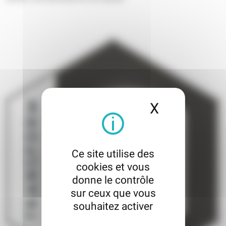
X
Masquer l
Ce site utilise des
cookies et vous
donne le contrôle
sur ceux que vous
souhaitez activer